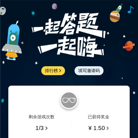
排行榜
填写邀请码
剩余游戏次数
已获得奖金
1/3
¥ 1.50